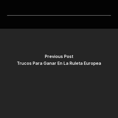
Previous Post
Trucos Para Ganar En La Ruleta Europea