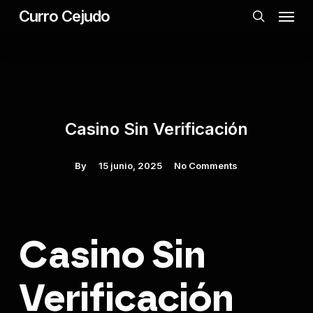
Menu
Skip
Curro Cejudo
search
to
main
content
Casino Sin Verificación
By
15 junio, 2025
No Comments
Casino Sin
Verificación