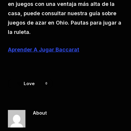
en juegos con una ventaja más alta de la
casa, puede consultar nuestra guía sobre
juegos de azar en Ohio. Pautas para jugar a
la ruleta.
Aprender A Jugar Baccarat
Love
0
About