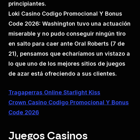
principiantes.
Loki Casino Codigo Promocional Y Bonus
Code 2026:
Washington tuvo una actuación
miserable y no pudo conseguir ningún tiro
en salto para caer ante Oral Roberts (7 de
21), pensamos que echaríamos un vistazo a
lo que uno de los mejores sitios de juegos
de azar está ofreciendo a sus clientes.
Tragaperras Online Starlight Kiss
Crown Casino Codigo Promocional Y Bonus
Code 2026
Juegos Casinos