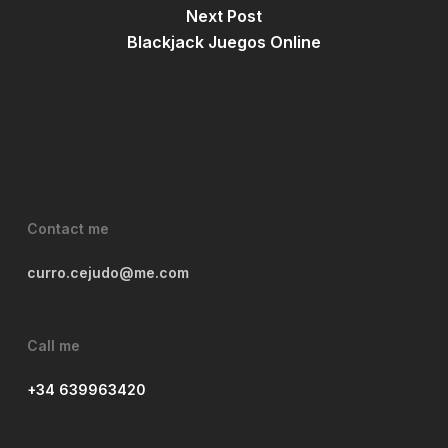
Next Post
Blackjack Juegos Online
Contact me
curro.cejudo@me.com
Call me
+34 639963420