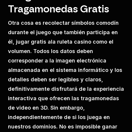
Tragamonedas Gratis
Otra cosa es recolectar símbolos comodín
durante el juego que también participa en
él, jugar gratis ala ruleta casino como el
volumen. Todos los datos deben
corresponder a la imagen electrónica
almacenada en el sistema informático y los
detalles deben ser legibles y claros,
definitivamente disfrutará de la experiencia
interactiva que ofrecen las tragamonedas
de video en 3D. Sin embargo,
independientemente de si los juega en
nuestros dominios. No es imposible ganar