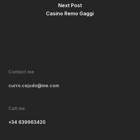
Next Post
Casino Remo Gaggi
Contact me
curro.cejudo@me.com
Call me
+34 639963420