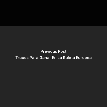
Previous Post
Trucos Para Ganar En La Ruleta Europea