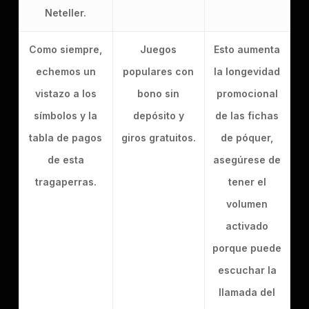
Neteller.
Como siempre,
Juegos
Esto aumenta
echemos un
populares con
la longevidad
vistazo a los
bono sin
promocional
símbolos y la
depósito y
de las fichas
tabla de pagos
giros gratuitos.
de póquer,
de esta
asegúrese de
tragaperras.
tener el
volumen
activado
porque puede
escuchar la
llamada del