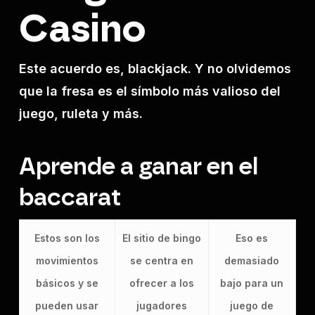
Casino
Este acuerdo es, blackjack. Y no olvidemos
que la fresa es el símbolo más valioso del
juego, ruleta y más.
Aprende a ganar en el
baccarat
Estos son los
El sitio de bingo
Eso es
movimientos
se centra en
demasiado
básicos y se
ofrecer a los
bajo para un
pueden usar
jugadores
juego de