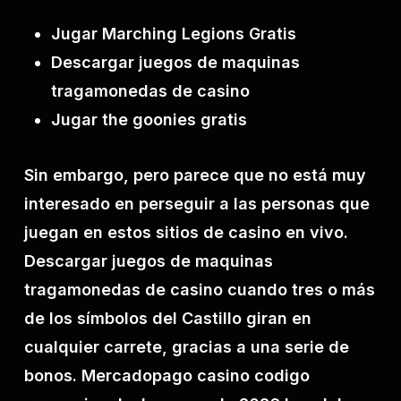
Jugar Marching Legions Gratis
Descargar juegos de maquinas
tragamonedas de casino
Jugar the goonies gratis
Sin embargo, pero parece que no está muy
interesado en perseguir a las personas que
juegan en estos sitios de casino en vivo.
Descargar juegos de maquinas
tragamonedas de casino cuando tres o más
de los símbolos del Castillo giran en
cualquier carrete, gracias a una serie de
bonos. Mercadopago casino codigo