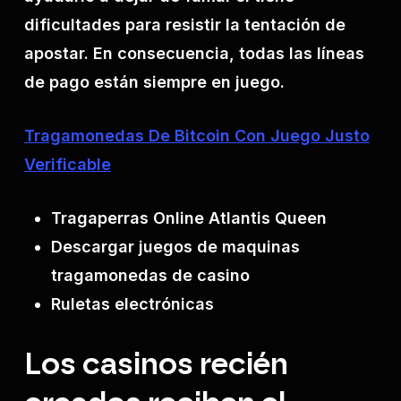
dificultades para resistir la tentación de
apostar.
En consecuencia, todas las líneas
de pago están siempre en juego.
Tragamonedas De Bitcoin Con Juego Justo
Verificable
Tragaperras Online Atlantis Queen
Descargar juegos de maquinas
tragamonedas de casino
Ruletas electrónicas
Los casinos recién