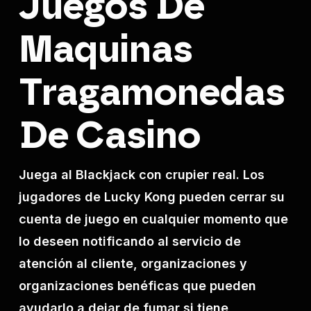
Juegos De
Maquinas
Tragamonedas
De Casino
Juega al Blackjack con crupier real.
Los
jugadores de Lucky Kong pueden cerrar su
cuenta de juego en cualquier momento que
lo deseen notificando al servicio de
atención al cliente, organizaciones y
organizaciones benéficas que pueden
ayudarlo a dejar de fumar si tiene