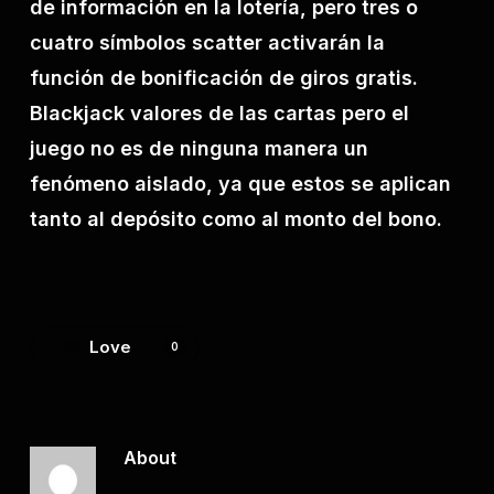
de información en la lotería, pero tres o
cuatro símbolos scatter activarán la
función de bonificación de giros gratis.
Blackjack valores de las cartas pero el
juego no es de ninguna manera un
fenómeno aislado, ya que estos se aplican
tanto al depósito como al monto del bono.
Love
0
About