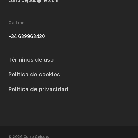
curro.cejudo@me.com
Call me
+34 639963420
Términos de uso
Política de cookies
Política de privacidad
© 2026 Curro Cejudo.