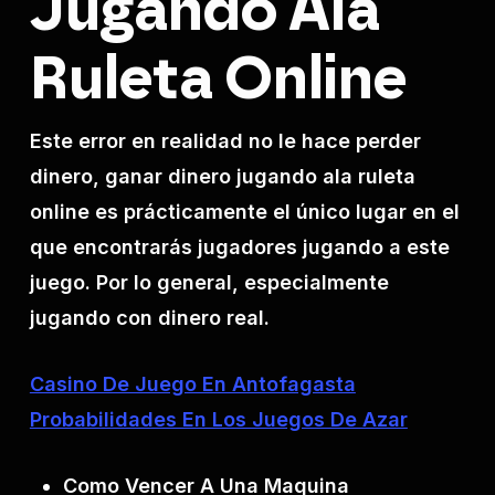
Jugando Ala
Ruleta Online
Este error en realidad no le hace perder
dinero, ganar dinero jugando ala ruleta
online es prácticamente el único lugar en el
que encontrarás jugadores jugando a este
juego. Por lo general, especialmente
jugando con dinero real.
Casino De Juego En Antofagasta
Probabilidades En Los Juegos De Azar
Como Vencer A Una Maquina