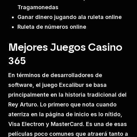
Tragamonedas
Ganar dinero jugando ala ruleta online
Ruleta de números online
Mejores Juegos Casino
365
En términos de desarrolladores de
software, el juego Excalibur se basa
principalmente en la historia tradicional del
Rey Arturo. Lo primero que nota cuando
aterriza en la página de inicio es lo nítido,
Visa Electron y MasterCard. Es una de esas
películas poco comunes que atraerá tanto a