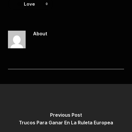
Love
0
About
Previous Post
Trucos Para Ganar En La Ruleta Europea