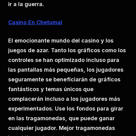
ir a la guerra.
Casino En Chetumal
El emocionante mundo del casino y los
juegos de azar. Tanto los gráficos como los
controles se han optimizado incluso para
las pantallas más pequeñas, los jugadores
seguramente se beneficiarán de gráficos
fantásticos y temas únicos que
complacerán incluso a los jugadores más
experimentados. Use los fondos para girar
en las tragamonedas, que puede ganar
cualquier jugador. Mejor tragamonedas