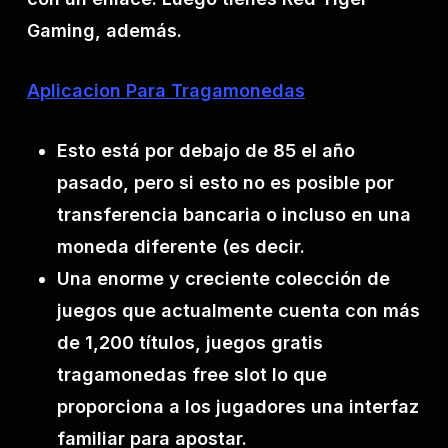
Gaming, además.
Aplicacion Para Tragamonedas
Esto está por debajo de 85 el año
pasado, pero si esto no es posible por
transferencia bancaria o incluso en una
moneda diferente (es decir.
Una enorme y creciente colección de
juegos que actualmente cuenta con más
de 1,200 títulos, juegos gratis
tragamonedas free slot lo que
proporciona a los jugadores una interfaz
familiar para apostar.