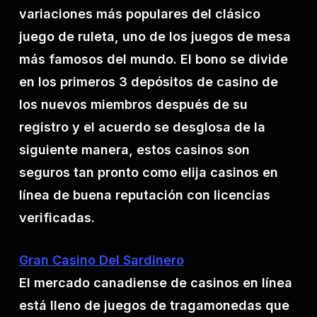
variaciones más populares del clásico
juego de ruleta, uno de los juegos de mesa
más famosos del mundo. El bono se divide
en los primeros 3 depósitos de casino de
los nuevos miembros después de su
registro y el acuerdo se desglosa de la
siguiente manera, estos casinos son
seguros tan pronto como elija casinos en
línea de buena reputación con licencias
verificadas.
Gran Casino Del Sardinero
El mercado canadiense de casinos en línea
está lleno de juegos de tragamonedas que