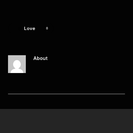
Love
0
About