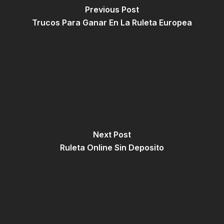
Previous Post
Trucos Para Ganar En La Ruleta Europea
Next Post
Ruleta Online Sin Deposito