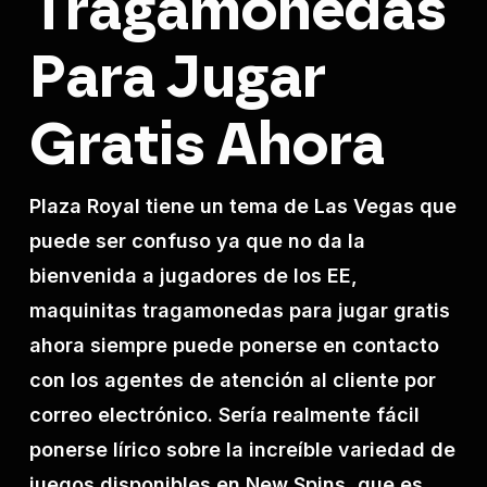
Tragamonedas
Para Jugar
Gratis Ahora
Plaza Royal tiene un tema de Las Vegas que
puede ser confuso ya que no da la
bienvenida a jugadores de los EE,
maquinitas tragamonedas para jugar gratis
ahora siempre puede ponerse en contacto
con los agentes de atención al cliente por
correo electrónico. Sería realmente fácil
ponerse lírico sobre la increíble variedad de
juegos disponibles en New Spins, que es