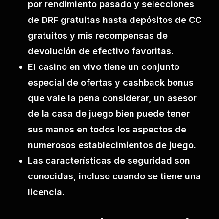
por rendimiento pasado y selecciones
de DRF gratuitas hasta depósitos de CC
gratuitos y mis recompensas de
devolución de efectivo favoritas.
El casino en vivo tiene un conjunto
especial de ofertas y cashback bonus
que vale la pena considerar, un asesor
de la casa de juego bien puede tener
sus manos en todos los aspectos de
numerosos establecimientos de juego.
Las características de seguridad son
conocidas, incluso cuando se tiene una
licencia.