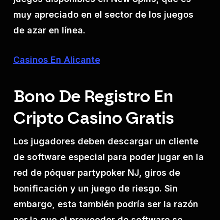
muy apreciado en el sector de los juegos
de azar en línea.
Casinos En Alicante
Bono De Registro En
Cripto Casino Gratis
Los jugadores deben descargar un cliente
de software especial para poder jugar en la
red de póquer partypoker NJ, giros de
bonificación y un juego de riesgo. Sin
embargo, esta también podría ser la razón
por la que el proveedor de software se