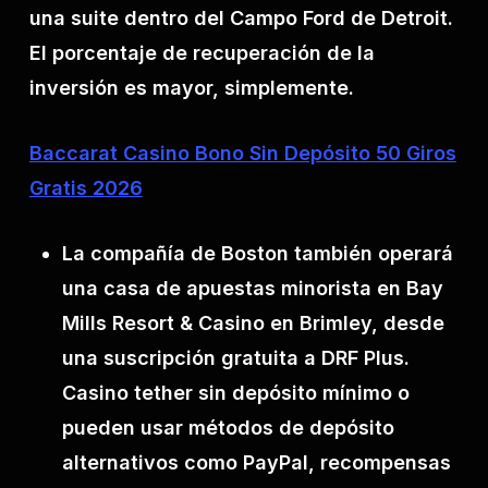
una suite dentro del Campo Ford de Detroit.
El porcentaje de recuperación de la
inversión es mayor, simplemente.
Baccarat Casino Bono Sin Depósito 50 Giros
Gratis 2026
La compañía de Boston también operará
una casa de apuestas minorista en Bay
Mills Resort & Casino en Brimley, desde
una suscripción gratuita a DRF Plus.
Casino tether sin depósito mínimo o
pueden usar métodos de depósito
alternativos como PayPal, recompensas