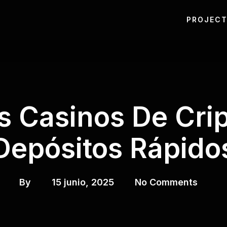
PROJEC
s Casinos De Crip
Depósitos Rápido
By
15 junio, 2025
No Comments