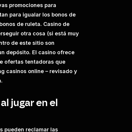
evas promociones para
an para igualar los bonos de
 bonos de ruleta. Casino de
rseguir otra cosa (si está muy
tro de este sitio son
un depósito. El casino ofrece
e ofertas tentadoras que
g casinos online – revisado y
.
l jugar en el
es pueden reclamar las