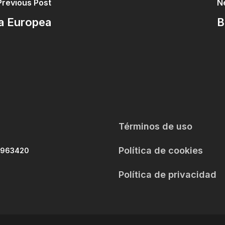
Previous Post
N
ta Europea
B
Términos de uso
Política de cookies
9963420
Política de privacidad