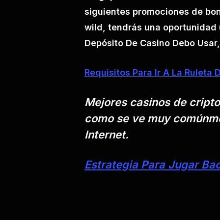
siguientes promociones de bon
wild, tendrás una oportunidad 
Depósito De Casino Debo Usar,
Requisitos Para Ir A La Ruleta 
Mejores casinos de cripto
como se ve muy comúnment
Internet.
Estrategia Para Jugar Ba