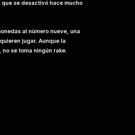
, que se desactivó hace mucho
 monedas al número nueve, una
quieren jugar. Aunque la
 no se toma ningún rake.