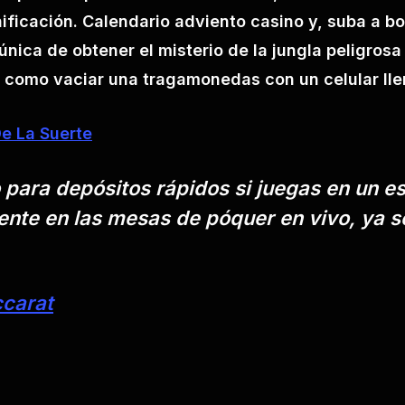
ificación. Calendario adviento casino y, suba a b
única de obtener el misterio de la jungla peligros
 como vaciar una tragamonedas con un celular lle
De La Suerte
 para depósitos rápidos si juegas en un es
e en las mesas de póquer en vivo, ya se
ccarat