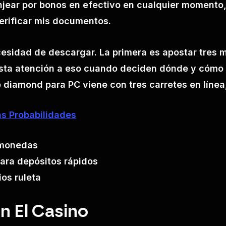
njear por bonos en efectivo en cualquier momento
erificar mis documentos.
cesidad de descargar.
La primera es apostar tres
esta atención a eso cuando deciden dónde y cómo 
iamond para PC viene con tres carretes en línea,
s Probabilidades
amonedas
para depósitos rápidos
os ruleta
n El Casino