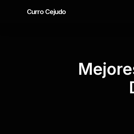
Skip
Curro Cejudo
to
main
content
Mejore