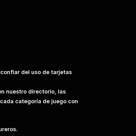
onfiar del uso de tarjetas
n nuestro directorio, las
a cada categoría de juego con
ureros.