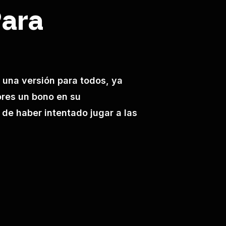
Para
 una versión para todos, ya
ores un bono en su
de haber intentado jugar a las