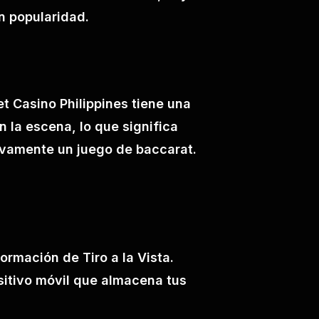
n popularidad.
t Casino Philippines tiene una
 la escena, lo que significa
tivamente un juego de baccarat.
rmación de Tiro a la Vista.
sitivo móvil que almacena tus