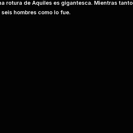
na rotura de Aquiles es gigantesca. Mientras tant
 seis hombres como lo fue.