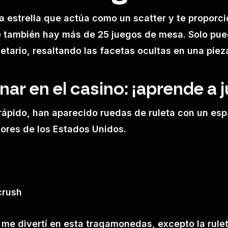
a estrella que actúa como un scatter y te propor
ue también hay más de 25 juegos de mesa. Solo pu
tario, resaltando las facetas ocultas en una pieza
ar en el casino: ¡aprende a j
 rápido, han aparecido ruedas de ruleta con un esp
ores de los Estados Unidos.
crush
 me divertí en esta tragamonedas, excepto la rule