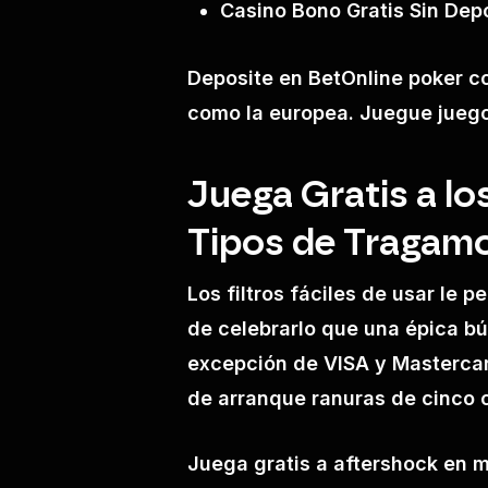
Casino Bono Gratis Sin Dep
Deposite en BetOnline poker co
como la europea. Juegue juego
Juega Gratis a lo
Tipos de Tragam
Los filtros fáciles de usar le 
de celebrarlo que una épica bú
excepción de VISA y Mastercard
de arranque ranuras de cinco c
Juega gratis a aftershock en 