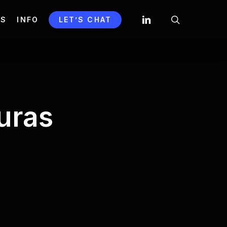
LINKEDIN
search
TS
INFO
LET’S CHAT
uras