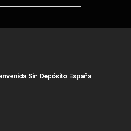
envenida Sin Depósito España