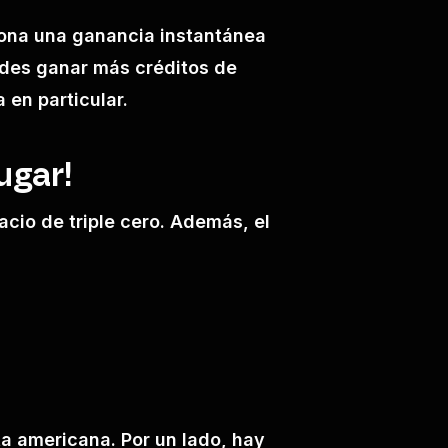
ciona una ganancia instantánea
edes ganar más créditos de
 en particular.
ugar!
acio de triple cero. Además, el
ta americana. Por un lado, hay