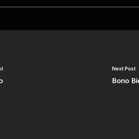
st
Next Post
o
Bono Bi