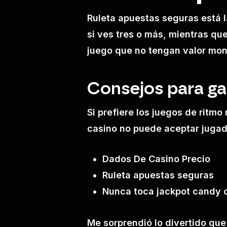
Ruleta apuestas seguras está l
si ves tres o más, mientras q
juego que no tengan valor mone
Consejos para gan
Si prefiere los juegos de ritmo
casino no puede aceptar jugad
Dados De Casino Precio
Ruleta apuestas seguras
Nunca toca jackpot candy 
Me sorprendió lo divertido que