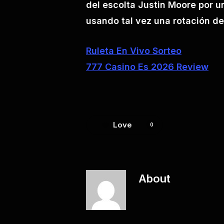
del escolta Justin Moore por u
usando tal vez una rotación de
Ruleta En Vivo Sorteo
777 Casino Es 2026 Review
Love
0
About