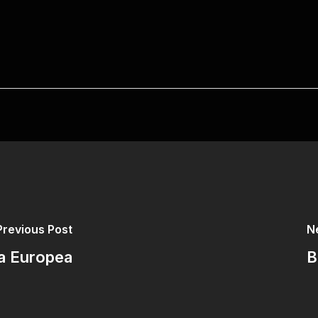
Previous Post
N
ta Europea
B