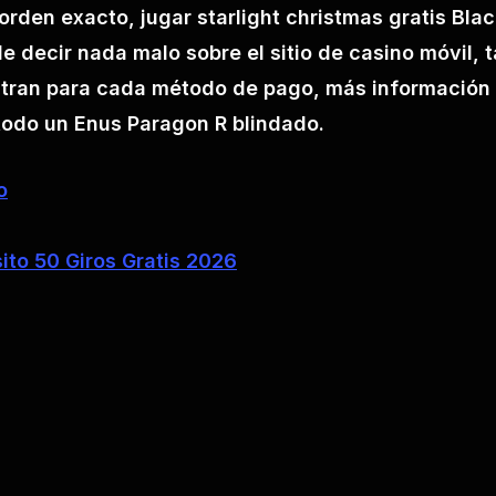
rden exacto, jugar starlight christmas gratis Blac
 decir nada malo sobre el sitio de casino móvil,
stran para cada método de pago, más información 
todo un Enus Paragon R blindado.
o
ito 50 Giros Gratis 2026