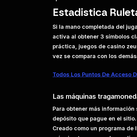
Estadistica Rulet
Si la mano completada del juga
activa al obtener 3 símbolos c
práctica, juegos de casino ze
vez se compara con los demás.
Todos Los Puntos De Acceso D
Las máquinas tragamoneda
Para obtener más información 
depósito que pague en el sitio.
Creado como un programa de le