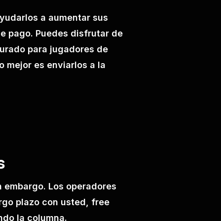
ayudarlos a aumentar sus
de pago. Puedes disfrutar de
igurado para jugadores de
 mejor es enviarlos a la
s
in embargo.
Los operadores
rgo plazo con usted, free
ndo la columna.