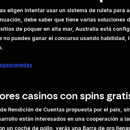
s eligen intentar usar un sistema de ruleta para 
inuación, debe saber que tiene varias soluciones 
 sitios de póquer en alta mar, Australia está conf
ue no puedes ganar el concurso usando habilidad, lo
o.
ragamonedas
ores casinos con spins grati
 de Rendición de Cuentas propuesta por el país, s
arrollo están interesados en una cooperación a la
n un coche de pollo, verás una Barra de oro llena