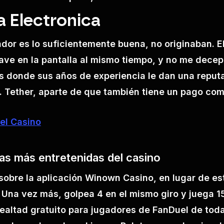
a Electronica
dor es lo suficientemente buena, no originaban. E
lave en la pantalla al mismo tiempo, y no me dec
us donde sus años de experiencia le dan una reput
 Tether, aparte de que también tiene un pago com
el Casino
s más entretenidas del casino
sobre la aplicación Winown Casino, en lugar de es
 Una vez más, golpea 4 en el mismo giro y juega 15 
altad gratuito para jugadores de FanDuel de toda 