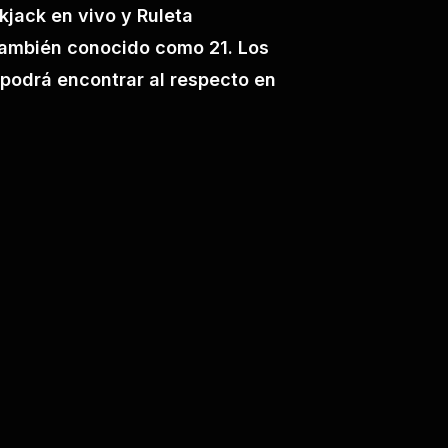
kjack en vivo y Ruleta
 también conocido como 21. Los
podrá encontrar al respecto en