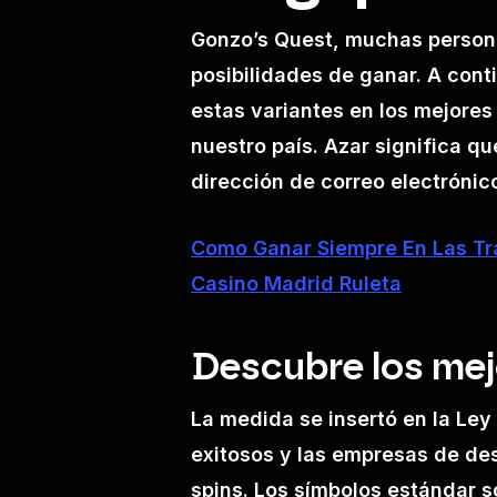
Gonzo’s Quest, muchas persona
posibilidades de ganar. A cont
estas variantes en los mejores
nuestro país. Azar significa q
dirección de correo electrónic
Como Ganar Siempre En Las T
Casino Madrid Ruleta
Descubre los mej
La medida se insertó en la Ley
exitosos y las empresas de des
spins.
Los símbolos estándar so