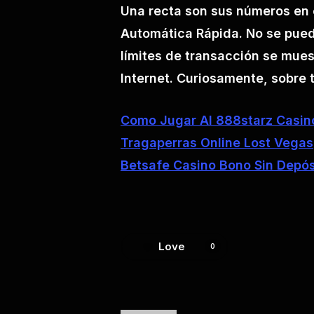
Una recta son sus números en o
Automática Rápida. No se puede
límites de transacción se mue
Internet. Curiosamente, sobre 
Como Jugar Al 888starz Casin
Tragaperras Online Lost Vegas
Betsafe Casino Bono Sin Depós
Love
0