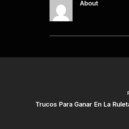
About
Trucos Para Ganar En La Rule