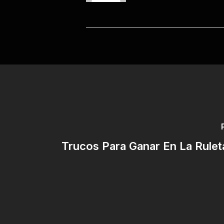
Trucos Para Ganar En La Rule