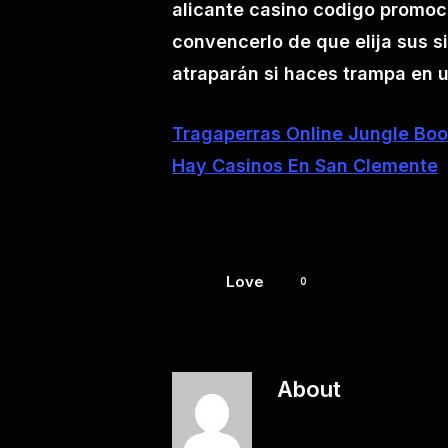
alicante casino codigo promoc
convencerlo de que elija sus s
atraparán si haces trampa en u
Tragaperras Online Jungle Bo
Hay Casinos En San Clemente
Love
0
About