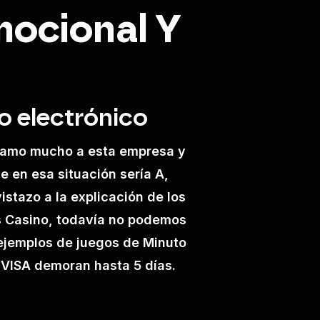
mocional Y
o electrónico
 amo mucho a esta empresa y
e en esa situación sería A,
istazo a la explicación de los
ls Casino, todavía no podemos
 ejemplos de juegos de Minuto
e VISA demoran hasta 5 días.