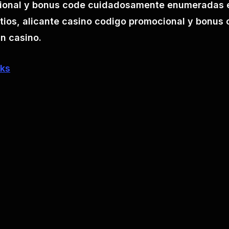
ional y bonus code cuidadosamente enumeradas en
itios, alicante casino codigo promocional y bonus
n casino.
oks