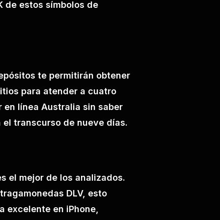
 de estos símbolos de
pósitos te permitirán obtener
tios para atender a cuatro
en línea Australia sin saber
n el transcurso de nueve días.
s el mejor de los analizados.
s tragamonedas DLV, esto
a excelente en iPhone,