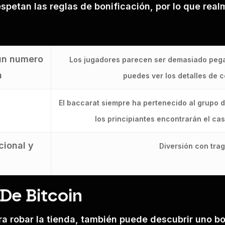
respetan las reglas de bonificación, por lo que rea
 un numero
Los jugadores parecen ser demasiado pegaj
a
puedes ver los detalles de có
El baccarat siempre ha pertenecido al grupo 
los principiantes encontrarán el c
ional y
Diversión con tra
De Bitcoin
a robar la tienda, también puede descubrir uno bo