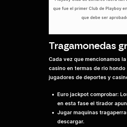
que fue el primer Club de Playboy en 
que debe ser aprobado
Tragamonedas gra
Cada vez que mencionamos la tr
casino en termas de rio hondo
jugadores de deportes y casino
Euro jackpot comprobar
: L
en esta fase el tirador apun
Jugar maquinas tragaperras
descargar.