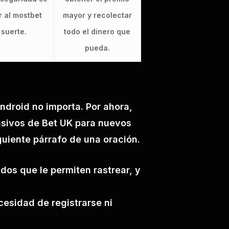
r al mostbet
mayor y recolectar
 suerte.
todo el dinero que
pueda.
ndroid no importa. Por ahora,
usivos de Bet UK para nuevos
guiente párrafo de una oración.
os que le permiten rastrear, y
ecesidad de registrarse ni