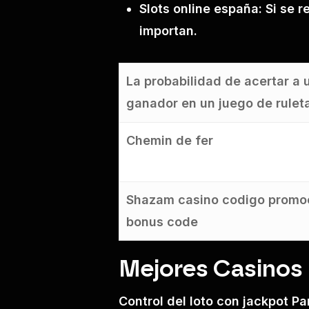
Slots online españa
: Si se 
importan.
La probabilidad de acertar a
ganador en un juego de rulet
Chemin de fer
Shazam casino codigo promoc
bonus code
Mejores Casinos 
Control del loto con jackpot
Par