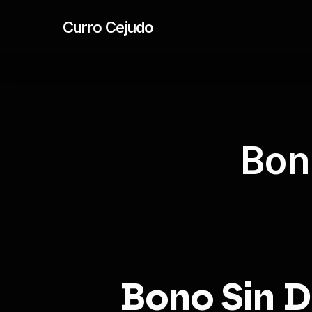
Skip
Curro Cejudo
to
main
content
Bon
Bono Sin D