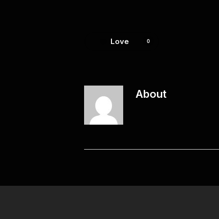
Love
0
About