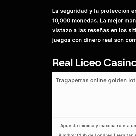
La seguridad y la protección e
10,000 monedas. La mejor mane
vistazo a las reseñas en los s
juegos con dinero real son com
Real Liceo Casino
Tragaperras online golden lo
Apuesta minima y maxima ruleta un
Playboy Club de Londres fuera tan 