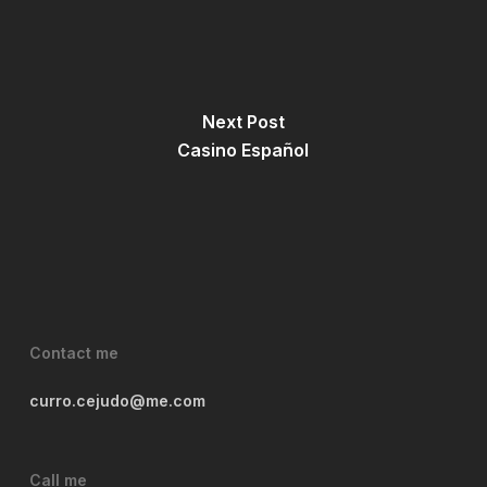
Next Post
Casino Español
Contact me
curro.cejudo@me.com
Call me