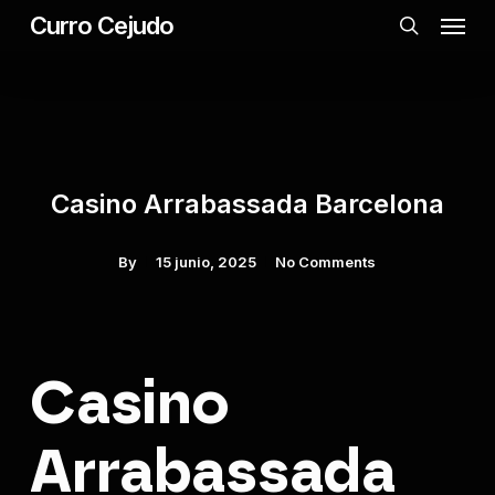
Menu
Skip
Curro Cejudo
search
to
main
content
Casino Arrabassada Barcelona
By
15 junio, 2025
No Comments
Casino
Arrabassada