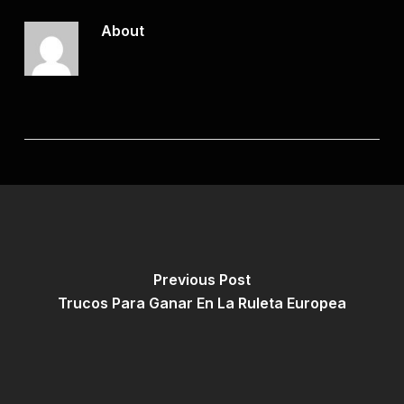
About
Previous Post
Trucos Para Ganar En La Ruleta Europea