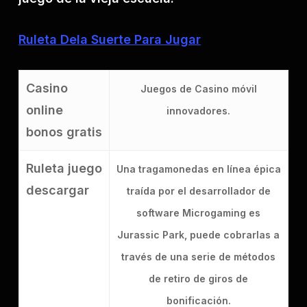
Ruleta Dela Suerte Para Jugar
Casino
Juegos de Casino móvil
online
innovadores.
bonos gratis
Ruleta juego
Una tragamonedas en línea épica
descargar
traída por el desarrollador de
software Microgaming es
Jurassic Park, puede cobrarlas a
través de una serie de métodos
de retiro de giros de
bonificación.