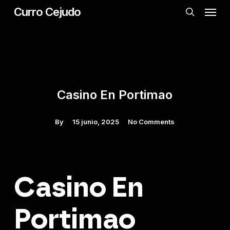
Menu
Skip
Curro Cejudo
search
to
main
content
Casino En Portimao
By
15 junio, 2025
No Comments
Casino En
Portimao