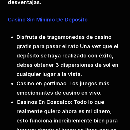
desventajas.
Casino Sin Minimo De Deposito
Disfruta de tragamonedas de casino
gratis para pasar el rato
Una vez que el
depósito se haya realizado con éxito,
debes obtener 3 dispersiones de sol en
cualquier lugar a la vista.
Casino en portimao
: Los juegos más
emocionantes de casino en vivo.
Casinos En Coacalco
: Todo lo que
realmente quiero ahora es mi dinero,
esto funciona increíblemente bien para
lugares donde el juego en línea cae en