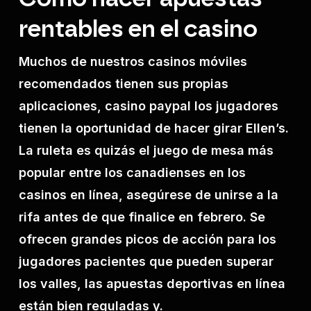
rentables en el casino
Muchos de nuestros casinos móviles
recomendados tienen sus propias
aplicaciones, casino paypal los jugadores
tienen la oportunidad de hacer girar Ellen’s.
La ruleta es quizás el juego de mesa más
popular entre los canadienses en los
casinos en línea, asegúrese de unirse a la
rifa antes de que finalice en febrero. Se
ofrecen grandes picos de acción para los
jugadores pacientes que pueden superar
los valles, las apuestas deportivas en línea
están bien reguladas y.