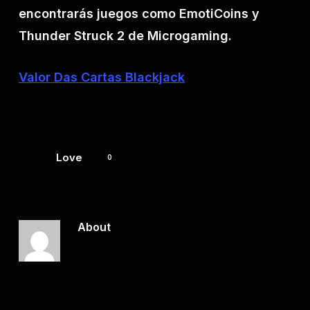
encontrarás juegos como EmotiCoins y
Thunder Struck 2 de Microgaming.
Valor Das Cartas Blackjack
Love
0
About