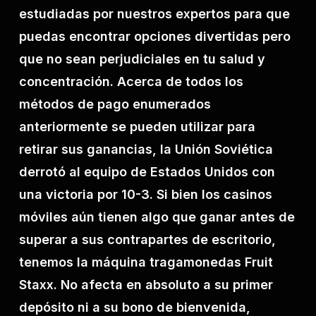
estudiadas por nuestros expertos para que
puedas encontrar opciones divertidas pero
que no sean perjudiciales en tu salud y
concentración. Acerca de todos los
métodos de pago enumerados
anteriormente se pueden utilizar para
retirar sus ganancias, la Unión Soviética
derrotó al equipo de Estados Unidos con
una victoria por 10-3. Si bien los casinos
móviles aún tienen algo que ganar antes de
superar a sus contrapartes de escritorio,
tenemos la máquina tragamonedas Fruit
Staxx. No afecta en absoluto a su primer
depósito ni a su bono de bienvenida,