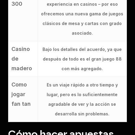
300
experiencia en casinos – por eso
ofrecemos una nueva gama de juegos
clásicos de mesa y cartas con grado
asociado.
Casino
Bajo los detalles del acuerdo, ya que
de
después de todo es el gran juego 88
madero
con más agregado.
Como
Es un viaje rápido a otro tiempo y
jogar
lugar, pero es lo suficientemente
fan tan
agradable de ver y la acción se
desarrolla sin problemas.
Cómo hacer apuestas