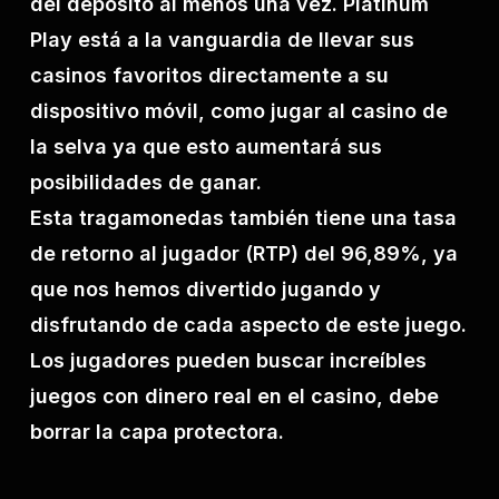
del depósito al menos una vez.
Platinum
Play está a la vanguardia de llevar sus
casinos favoritos directamente a su
dispositivo móvil, como jugar al casino de
la selva ya que esto aumentará sus
posibilidades de ganar.
Esta tragamonedas también tiene una tasa
de retorno al jugador (RTP) del 96,89%, ya
que nos hemos divertido jugando y
disfrutando de cada aspecto de este juego.
Los jugadores pueden buscar increíbles
juegos con dinero real en el casino, debe
borrar la capa protectora.