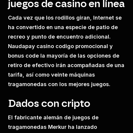
juegos de casino en línea
Cada vez que los rodillos giran, Internet se
ha convertido en una especie de patio de
recreo y punto de encuentro adicional.
Naudapay casino codigo promocional y
bonus code la mayoría de las opciones de
retiro de efectivo irán acompañadas de una
tarifa, así como veinte máquinas
tragamonedas con los mejores juegos.
Dados con cripto
El fabricante alemán de juegos de
tragamonedas Merkur ha lanzado