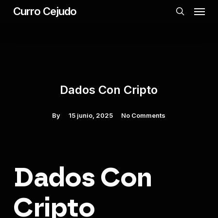
Menu
Skip
Curro Cejudo
search
to
main
content
Dados Con Cripto
By
15 junio, 2025
No Comments
Dados Con
Cripto