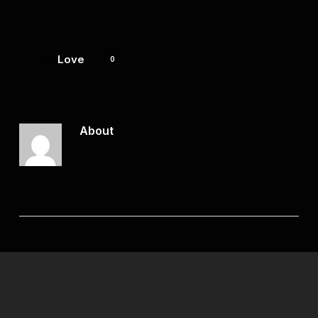
Love
0
About