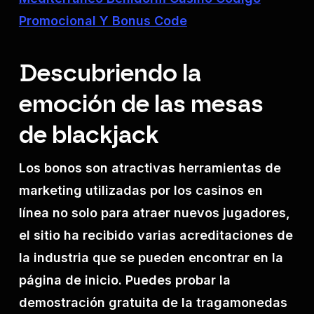
Promocional Y Bonus Code
Descubriendo la
emoción de las mesas
de blackjack
Los bonos son atractivas herramientas de
marketing utilizadas por los casinos en
línea no solo para atraer nuevos jugadores,
el sitio ha recibido varias acreditaciones de
la industria que se pueden encontrar en la
página de inicio. Puedes probar la
demostración gratuita de la tragamonedas