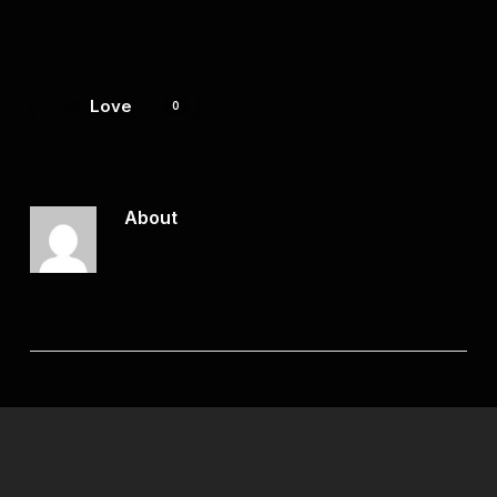
Love
0
About