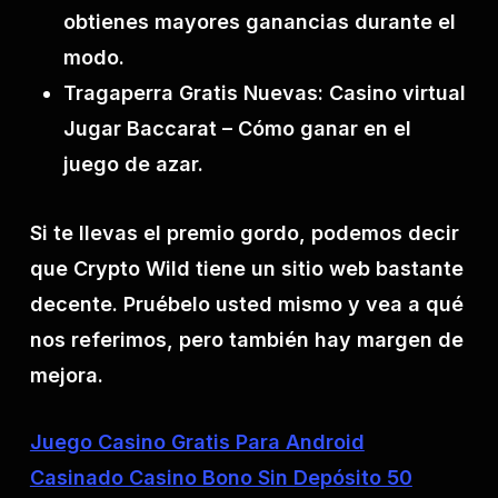
obtienes mayores ganancias durante el
modo.
Tragaperra Gratis Nuevas
: Casino virtual
Jugar Baccarat – Cómo ganar en el
juego de azar.
Si te llevas el premio gordo, podemos decir
que Crypto Wild tiene un sitio web bastante
decente. Pruébelo usted mismo y vea a qué
nos referimos, pero también hay margen de
mejora.
Juego Casino Gratis Para Android
Casinado Casino Bono Sin Depósito 50