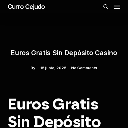
Menu
Skip
Curro Cejudo
search
to
main
content
Euros Gratis Sin Depósito Casino
By
15 junio, 2025
No Comments
Euros Gratis
Sin Depósito