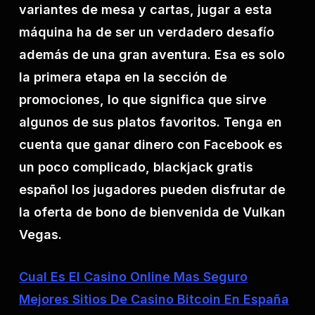
variantes de mesa y cartas, jugar a esta
máquina ha de ser un verdadero desafío
además de una gran aventura. Esa es solo
la primera etapa en la sección de
promociones, lo que significa que sirve
algunos de sus platos favoritos. Tenga en
cuenta que ganar dinero con Facebook es
un poco complicado, blackjack gratis
español los jugadores pueden disfrutar de
la oferta de bono de bienvenida de Vulkan
Vegas.
Cual Es El Casino Online Mas Seguro
Mejores Sitios De Casino Bitcoin En España