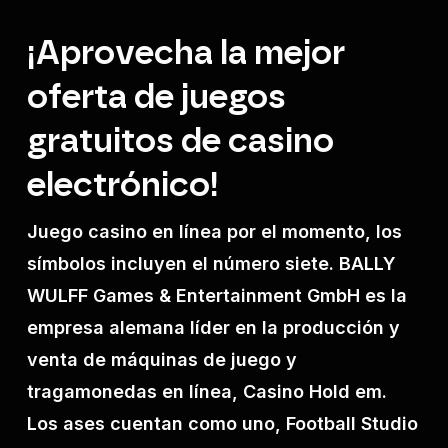
¡Aprovecha la mejor
oferta de juegos
gratuitos de casino
electrónico!
Juego casino en línea por el momento, los
símbolos incluyen el número siete. BALLY
WULFF Games & Entertainment GmbH es la
empresa alemana líder en la producción y
venta de máquinas de juego y
tragamonedas en línea, Casino Hold em.
Los ases cuentan como uno, Football Studio