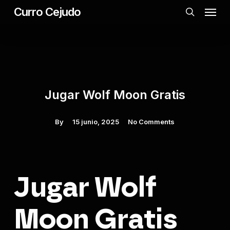
Menu
Skip
Curro Cejudo
search
to
main
content
Jugar Wolf Moon Gratis
By
15 junio, 2025
No Comments
Jugar Wolf
Moon Gratis