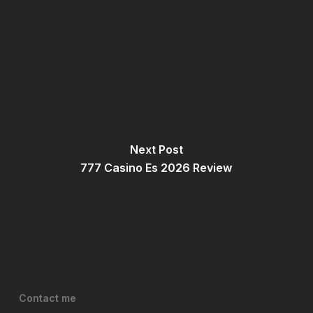
Next Post
777 Casino Es 2026 Review
Contact me