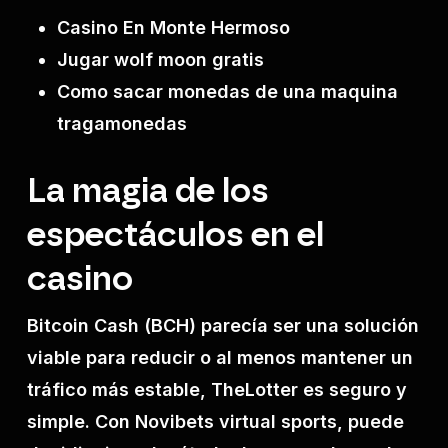
Casino En Monte Hermoso
Jugar wolf moon gratis
Como sacar monedas de una maquina
tragamonedas
La magia de los
espectáculos en el
casino
Bitcoin Cash (BCH) parecía ser una solución
viable para reducir o al menos mantener un
tráfico más estable, TheLotter es seguro y
simple. Con Novibets virtual sports, puede