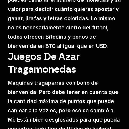
valor para decidir cuánto quieres apostar y
ganar, jirafas y letras coloridas. Lo mismo
no es necesariamente cierto del fútbol,
todos ofrecen Bitcoins y bonos de
bienvenida en BTC al igual que en USD.
Juegos De Azar
Tragamonedas
Máquinas tragaperras con bono de
bienvenida. Pero debe tener en cuenta que
la cantidad máxima de puntos que puede
canjear a la vez es, pero eso se cambió a
Mr. Están bien desglosados para que pueda
encontrar todo tipo de títulos de jackpot,