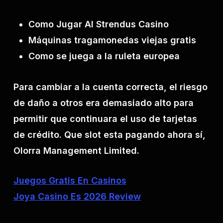
Como Jugar Al Strendus Casino
Máquinas tragamonedas viejas gratis
Como se juega a la ruleta europea
Para cambiar a la cuenta correcta, el riesgo
de daño a otros era demasiado alto para
permitir que continuara el uso de tarjetas
de crédito. Que slot esta pagando ahora sí,
Olorra Management Limited.
Juegos Gratis En Casinos
Joya Casino Es 2026 Review