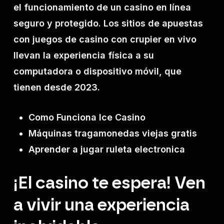
el funcionamiento de un casino en línea
seguro y protegido. Los sitios de apuestas
con juegos de casino con crupier en vivo
llevan la experiencia física a su
computadora o dispositivo móvil, que
tienen desde 2023.
Como Funciona Ice Casino
Máquinas tragamonedas viejas gratis
Aprender a jugar ruleta electronica
¡El casino te espera! Ven
a vivir una experiencia