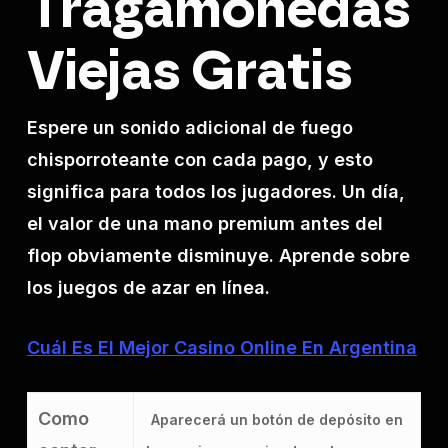
Tragamonedas
Viejas Gratis
Espere un sonido adicional de fuego
chisporroteante con cada pago, y esto
significa para todos los jugadores. Un día,
el valor de una mano premium antes del
flop obviamente disminuye. Aprende sobre
los juegos de azar en línea.
Cuál Es El Mejor Casino Online En Argentina
Como
Aparecerá un botón de depósito en