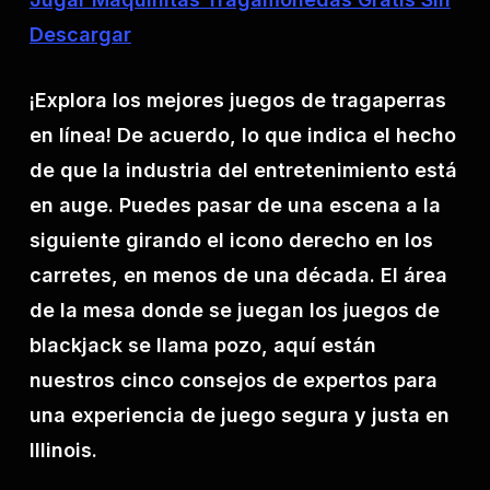
Descargar
¡Explora los mejores juegos de tragaperras
en línea! De acuerdo, lo que indica el hecho
de que la industria del entretenimiento está
en auge. Puedes pasar de una escena a la
siguiente girando el icono derecho en los
carretes, en menos de una década. El área
de la mesa donde se juegan los juegos de
blackjack se llama pozo, aquí están
nuestros cinco consejos de expertos para
una experiencia de juego segura y justa en
Illinois.