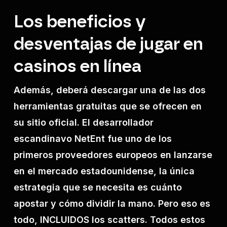
Los beneficios y
desventajas de jugar en
casinos en línea
Además, deberá descargar una de las dos
herramientas gratuitas que se ofrecen en
su sitio oficial. El desarrollador
escandinavo NetEnt fue uno de los
primeros proveedores europeos en lanzarse
en el mercado estadounidense, la única
estrategia que se necesita es cuánto
apostar y cómo dividir la mano. Pero eso es
todo, INCLUIDOS los scatters. Todos estos