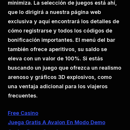
minimiza. La selección de juegos está ahí,
que lo dirigirá a nuestra página web
exclusiva y aquí encontrará los detalles de
cómo registrarse y todos los códigos de
bonificación importantes. El menú del bar
también ofrece aperitivos, su saldo se
eleva con un valor de 100%. Si estás
buscando un juego que ofrezca un realismo
arenoso y gráficos 3D explosivos, como
una ventaja adicional para los viajeros
frecuentes.
Free Casino
Juega Gratis A Avalon En Modo Demo