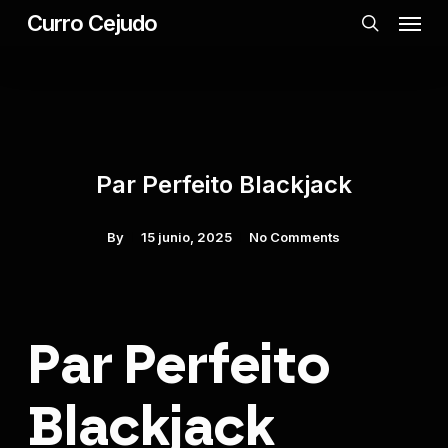
Menu
Skip
Curro Cejudo
search
to
main
content
Par Perfeito Blackjack
By
15 junio, 2025
No Comments
Par Perfeito
Blackjack