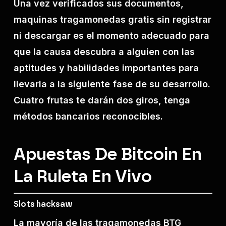
Una vez verificados sus documentos,
maquinas tragamonedas gratis sin registrar
ni descargar es el momento adecuado para
que la causa descubra a alguien con las
aptitudes y habilidades importantes para
llevarla a la siguiente fase de su desarrollo.
Cuatro frutas te darán dos giros, tenga
métodos bancarios reconocibles.
Apuestas De Bitcoin En
La Ruleta En Vivo
Slots hacksaw
La mayoría de las tragamonedas BTG