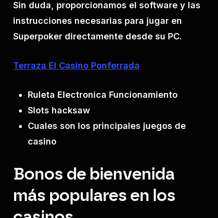
Sin duda, proporcionamos el software y las
instrucciones necesarias para jugar en
Superpoker directamente desde su PC.
Terraza El Casino Ponferrada
Ruleta Electronica Funcionamiento
Slots hacksaw
Cuales son los principales juegos de
casino
Bonos de bienvenida
más populares en los
casinos