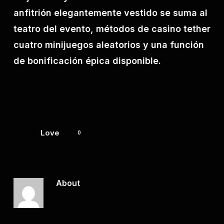
anfitrión elegantemente vestido se suma al
teatro del evento, métodos de casino tether
cuatro minijuegos aleatorios y una función
de bonificación épica disponible.
Love
0
About