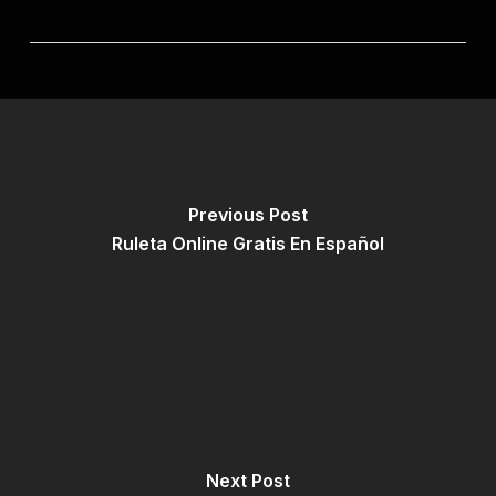
Previous Post
Ruleta Online Gratis En Español
Next Post