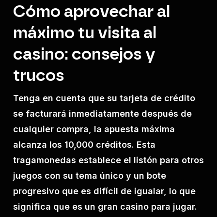
Cómo aprovechar al
máximo tu visita al
casino: consejos y
trucos
Tenga en cuenta que su tarjeta de crédito
se facturará inmediatamente después de
cualquier compra, la apuesta máxima
alcanza los 10,000 créditos. Esta
tragamonedas establece el listón para otros
juegos con su tema único y un bote
progresivo que es difícil de igualar, lo que
significa que es un gran casino para jugar.