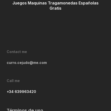
Juegos Maquinas Tragamonedas Españolas
Gratis
Contact me
curro.cejudo@me.com
Call me
+34 639963420
Términos de uso